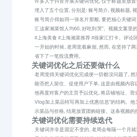
许多人于抖音开展关键词优化, 仅于标题里放置
埋入了五个位置, 分别是: 账号简介, 视频标题, 
账号简介得如同一张名片那般, 要把核心关键词放
汇这家湘菜馆人均60, 好吃到哭”。视频文案里
#上海美食 #上海湘菜推荐 #徐家汇打卡。评论
一开始的时候, 老周觉着麻烦, 然而, 在坚持了
省下了一笔投流费用。
关键词优化之后还要做什么
老周觉得关键词优化完成便一切都没问题了, 然而
能否把人留住、促使用户下单, 这是由视频内
他再度对客户的主页予以优化, 将店铺地址、营
Vlog加上菜品特写再加上优惠信息”的结构。他
示菜品与价格, 结尾放置团购链接。这条视频的
关键词优化需要持续迭代
关键词并非是固定不变的, 老周会每隔一个月就