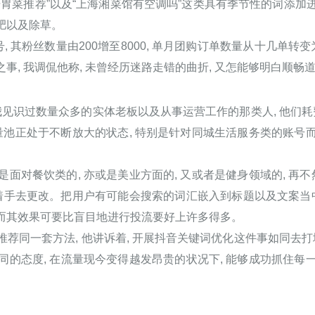
胃菜推荐”以及“上海湘菜馆有空调吗”这类具有季节性的词添加进去
肥以及除草。
, 其粉丝数量由200增至8000, 单月团购订单数量从十几单转变
事, 我调侃他称, 未曾经历迷路走错的曲折, 又怎能够明白顺畅
识过数量众多的实体老板以及从事运营工作的那类人, 他们耗费
池正处于不断放大的状态, 特别是针对同城生活服务类的账号而
面对餐饮类的, 亦或是美业方面的, 又或者是健身领域的, 再不
着手去更改。把用户有可能会搜索的词汇嵌入到标题以及文案当
然而其效果可要比盲目地进行投流要好上许多得多。
荐同一套方法, 他讲诉着, 开展抖音关键词优化这件事如同去打
同的态度, 在流量现今变得越发昂贵的状况下, 能够成功抓住每