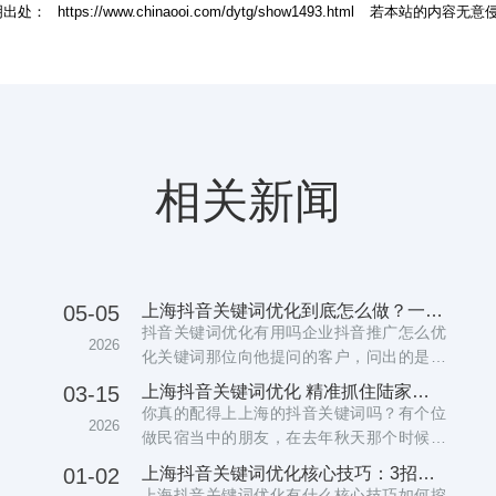
明出处：
https://www.chinaooi.com/dytg/show1493.html
若本站的内容无意
相关新闻
05-05
上海抖音关键词优化到底怎么做？一个从业者的实战心得
抖音关键词优化有用吗企业抖音推广怎么优
2026
化关键词那位向他提问的客户，问出的是一
个具备相当专业程度的问题...
03-15
上海抖音关键词优化 精准抓住陆家嘴白领 让安福路网红店客流翻倍
你真的配得上上海的抖音关键词吗？有个位
2026
做民宿当中的朋友，在去年秋天那个时候就
支付了大价钱去进行优化，...
01-02
上海抖音关键词优化核心技巧：3招锁定本地精准流量，商家必看
上海抖音关键词优化有什么核心技巧如何挖