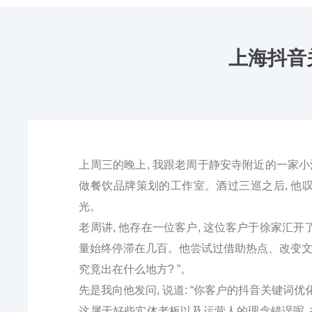
上海抖音
上周三的晚上, 我跟老周于静安寺附近的一家小
做餐饮品牌策划的工作室。酒过三巡之后, 他叹了
光。
老周讲, 他存在一位客户, 这位客户于徐家汇开
量始终停滞在几百。他尝试过借助热点、改变文案
究竟出在什么地方? ”。
先是我向他发问, 说道: “你客户的抖音关键词优化
这属于好些实体老板以及运营人的理念错误呢,