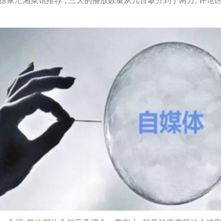
徐家汇湘菜馆推荐”, 三天的播放数量从几百攀升到了两万, 评论区