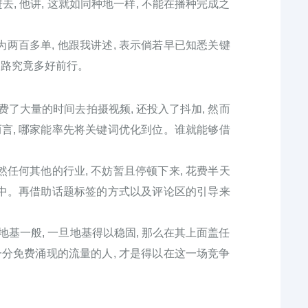
, 他讲, 这就如同种地一样, 不能在播种完成之
为两百多单, 他跟我讲述, 表示倘若早已知悉关键
道路究竟多好前行。
了大量的时间去拍摄视频, 还投入了抖加, 然而
言, 哪家能率先将关键词优化到位。谁就能够借
然任何其他的行业, 不妨暂且停顿下来, 花费半天
中。再借助话题标签的方式以及评论区的引导来
地基一般, 一旦地基得以稳固, 那么在其上面盖任
一分免费涌现的流量的人, 才是得以在这一场竞争