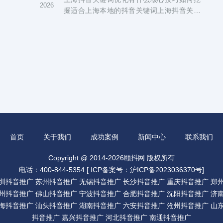
2026
掘适合上海本地的抖音关键词上海抖音关键
词优化常见误区有哪些上海...
首页
关于我们
成功案例
新闻中心
联系我们
Copyright @ 2014-2026颐抖网 版权所有
电话：400-844-5354 [
ICP备案号：沪ICP备2023036370号
]
圳抖音推广
苏州抖音推广
无锡抖音推广
长沙抖音推广
重庆抖音推广
郑
州抖音推广
佛山抖音推广
宁波抖音推广
合肥抖音推广
沈阳抖音推广
济
海抖音推广
汕头抖音推广
湖南抖音推广
六安抖音推广
沧州抖音推广
山
抖音推广
嘉兴抖音推广
河北抖音推广
南通抖音推广