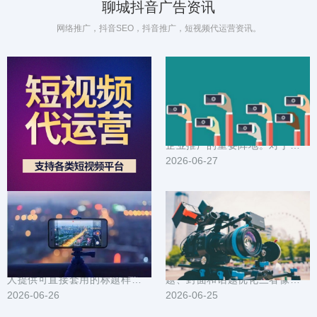
聊城抖音广告资讯
网络推广，抖音SEO，抖音推广，短视频代运营资讯。
抖音广告在聊城的成功案例：创意与落地策略揭秘
聊城企业抖音推广方案_定制化内容营销_精准触达目标用户
在聊城这座节奏快、审美挑剔的
在数字化营销时代，抖音已成为
城市，抖音广告如何从创意出
企业推广的重要阵地。对于聊城
发、一路落地到实际转化？本文
2026-06-28
企业而言，如何利用抖音平台实
2026-06-27
把一线案例拆成可复...
现精准营销，提升...
本地引流利器：聊城抖音推广标题封面与素材模板大全
聊城抖音推广技巧汇总：短视频选题封面与话题优化
为在聊城做本地生意或个人号的
在聊城做抖音推广，短视频的选
人提供可直接套用的标题样式、
题、封面和话题优化三者像发动
封面设计要点和短视频素材模
2026-06-26
机的三个缸，缺一不可。文中整
2026-06-25
板。内容围绕提高点...
理了可直接落地的...