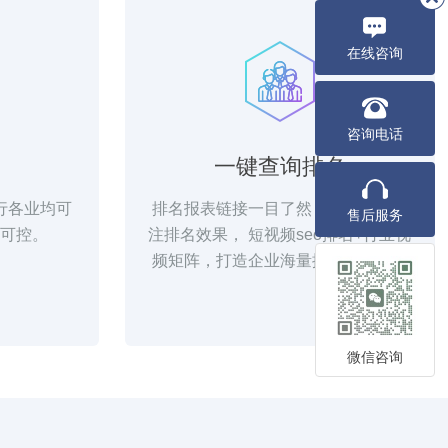
在线咨询
咨询电话
一键查询排名
行各业均可
排名报表链接一目了然，随时随地关
售后服务
可控。
注排名效果， 短视频seo排名+行业视
频矩阵，打造企业海量排名曝光引流
微信咨询