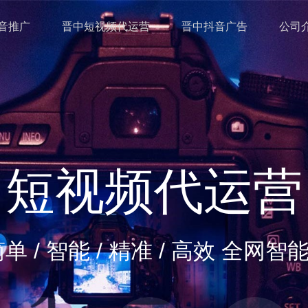
音推广
晋中短视频代运营
晋中抖音广告
公司
被模仿 从未
专注短视频推广 400-844-5354