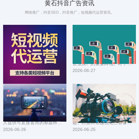
黄石抖音广告资讯
网络推广，抖音SEO，抖音推广，短视频代运营资讯。
抖音广告在黄石的成功案例：创意与落地策略揭秘
黄石企业抖音推广方案_定制化内容营销_精准触达目标用户
在黄石这座节奏快、审美挑剔的
在数字化营销时代，抖音已成为
城市，抖音广告如何从创意出
企业推广的重要阵地。对于黄石
发、一路落地到实际转化？本文
2026-06-28
企业而言，如何利用抖音平台实
2026-06-27
把一线案例拆成可复...
现精准营销，提升...
本地引流利器：黄石抖音推广标题封面与素材模板大全
黄石抖音推广技巧汇总：短视频选题封面与话题优化
为在黄石做本地生意或个人号的
在黄石做抖音推广，短视频的选
人提供可直接套用的标题样式、
题、封面和话题优化三者像发动
封面设计要点和短视频素材模
2026-06-26
机的三个缸，缺一不可。文中整
2026-06-25
板。内容围绕提高点...
理了可直接落地的...