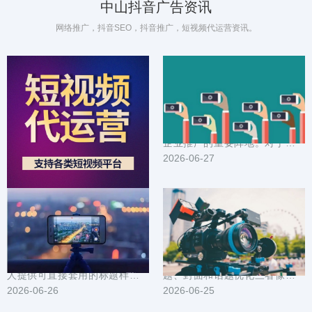
中山抖音广告资讯
网络推广，抖音SEO，抖音推广，短视频代运营资讯。
抖音广告在中山的成功案例：创意与落地策略揭秘
中山企业抖音推广方案_定制化内容营销_精准触达目标用户
在中山这座节奏快、审美挑剔的
在数字化营销时代，抖音已成为
城市，抖音广告如何从创意出
企业推广的重要阵地。对于中山
发、一路落地到实际转化？本文
2026-06-28
企业而言，如何利用抖音平台实
2026-06-27
把一线案例拆成可复...
现精准营销，提升...
本地引流利器：中山抖音推广标题封面与素材模板大全
中山抖音推广技巧汇总：短视频选题封面与话题优化
为在中山做本地生意或个人号的
在中山做抖音推广，短视频的选
人提供可直接套用的标题样式、
题、封面和话题优化三者像发动
封面设计要点和短视频素材模
2026-06-26
机的三个缸，缺一不可。文中整
2026-06-25
板。内容围绕提高点...
理了可直接落地的...