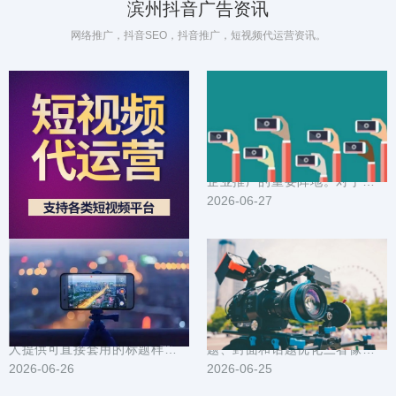
滨州抖音广告资讯
网络推广，抖音SEO，抖音推广，短视频代运营资讯。
抖音广告在滨州的成功案例：创意与落地策略揭秘
滨州企业抖音推广方案_定制化内容营销_精准触达目标用户
在滨州这座节奏快、审美挑剔的
在数字化营销时代，抖音已成为
城市，抖音广告如何从创意出
企业推广的重要阵地。对于滨州
发、一路落地到实际转化？本文
2026-06-28
企业而言，如何利用抖音平台实
2026-06-27
把一线案例拆成可复...
现精准营销，提升...
本地引流利器：滨州抖音推广标题封面与素材模板大全
滨州抖音推广技巧汇总：短视频选题封面与话题优化
为在滨州做本地生意或个人号的
在滨州做抖音推广，短视频的选
人提供可直接套用的标题样式、
题、封面和话题优化三者像发动
封面设计要点和短视频素材模
2026-06-26
机的三个缸，缺一不可。文中整
2026-06-25
板。内容围绕提高点...
理了可直接落地的...