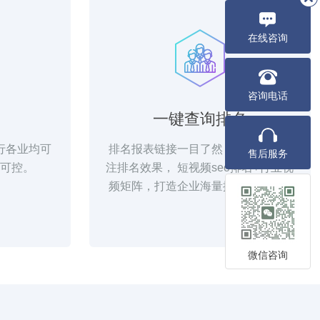
在线咨询
咨询电话
一键查询排名
行各业均可
排名报表链接一目了然，随时随地关
售后服务
可控。
注排名效果， 短视频seo排名+行业视
频矩阵，打造企业海量排名曝光引流
微信咨询