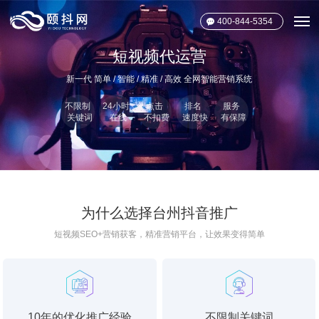
400-844-5354
短视频代运营
新一代 简单 / 智能 / 精准 / 高效 全网智能营销系统
不限制
24小时
点击
排名
服务
关键词
在线
不扣费
速度快
有保障
为什么选择台州抖音推广
短视频SEO+营销获客，精准营销平台，让效果变得简单
10年的优化推广经验
不限制关键词