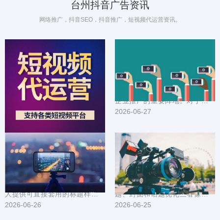
台州抖音广告资讯
网络推广，抖音SEO，抖音推广，短视频代运营资讯。
抖音广告在台州的成功案例：创意与落地策略揭秘
台州企业抖音推广方案_定制化内容营销_精准触达目标用户
在台州这座节奏快、审美挑剔的
在数字化营销时代，抖音已成为
城市，抖音广告如何从创意出
企业推广的重要阵地。对于台州
发、一路落地到实际转化？本文
2026-06-28
企业而言，如何利用抖音平台实
2026-06-27
把一线案例拆成可复...
现精准营销，提升...
本地引流利器：台州抖音推广标题封面与素材模板大全
台州抖音推广技巧汇总：短视频选题封面与话题优化
为在台州做本地生意或个人号的
在台州做抖音推广，短视频的选
人提供可直接套用的标题样式、
题、封面和话题优化三者像发动
封面设计要点和短视频素材模
2026-06-26
机的三个缸，缺一不可。文中整
2026-06-25
板。内容围绕提高点...
理了可直接落地的...