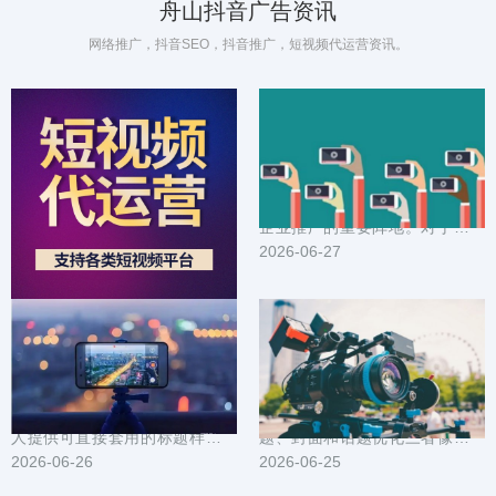
舟山抖音广告资讯
网络推广，抖音SEO，抖音推广，短视频代运营资讯。
抖音广告在舟山的成功案例：创意与落地策略揭秘
舟山企业抖音推广方案_定制化内容营销_精准触达目标用户
在舟山这座节奏快、审美挑剔的
在数字化营销时代，抖音已成为
城市，抖音广告如何从创意出
企业推广的重要阵地。对于舟山
发、一路落地到实际转化？本文
2026-06-28
企业而言，如何利用抖音平台实
2026-06-27
把一线案例拆成可复...
现精准营销，提升...
本地引流利器：舟山抖音推广标题封面与素材模板大全
舟山抖音推广技巧汇总：短视频选题封面与话题优化
为在舟山做本地生意或个人号的
在舟山做抖音推广，短视频的选
人提供可直接套用的标题样式、
题、封面和话题优化三者像发动
封面设计要点和短视频素材模
2026-06-26
机的三个缸，缺一不可。文中整
2026-06-25
板。内容围绕提高点...
理了可直接落地的...