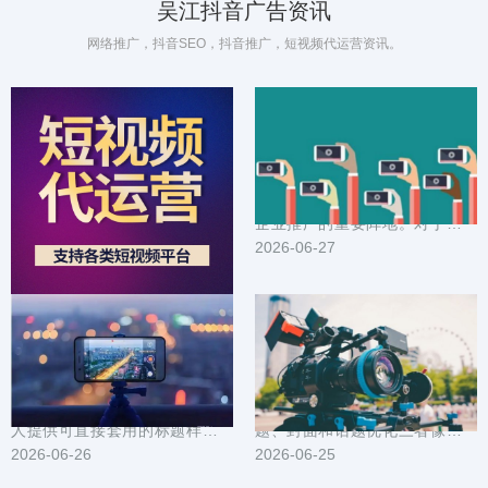
吴江抖音广告资讯
网络推广，抖音SEO，抖音推广，短视频代运营资讯。
抖音广告在吴江的成功案例：创意与落地策略揭秘
吴江企业抖音推广方案_定制化内容营销_精准触达目标用户
在吴江这座节奏快、审美挑剔的
在数字化营销时代，抖音已成为
城市，抖音广告如何从创意出
企业推广的重要阵地。对于吴江
发、一路落地到实际转化？本文
2026-06-28
企业而言，如何利用抖音平台实
2026-06-27
把一线案例拆成可复...
现精准营销，提升...
本地引流利器：吴江抖音推广标题封面与素材模板大全
吴江抖音推广技巧汇总：短视频选题封面与话题优化
为在吴江做本地生意或个人号的
在吴江做抖音推广，短视频的选
人提供可直接套用的标题样式、
题、封面和话题优化三者像发动
封面设计要点和短视频素材模
2026-06-26
机的三个缸，缺一不可。文中整
2026-06-25
板。内容围绕提高点...
理了可直接落地的...