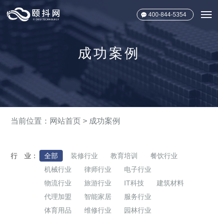
400-844-5354
成功案例
当前位置：
网站首页
>
成功案例
行 业：
全部
装修行业
教育培训
餐饮行业
机械行业
律师行业
电子行业
物流行业
旅游行业
IT科技
建筑材料
代理加盟
智能家居
服务行业
体育用品
维修行业
园林行业