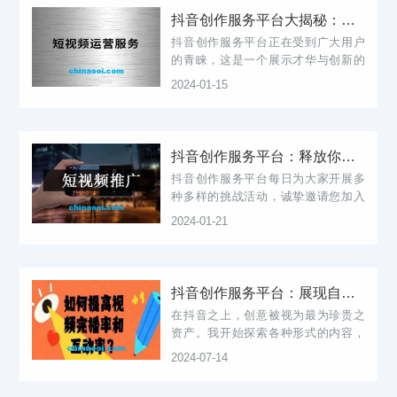
关键。可...
抖音创作服务平台大揭秘：选对平台，才华更闪耀
抖音创作服务平台正在受到广大用户
的青睐，这是一个展示才华与创新的
平台。作为目前最热门的短视频平台
2024-01-15
之一，抖音拥有着庞大的用户基础。
在体验抖音创作服务平台时，我们发
现它的社交互动特性十分突出。总
之，不论你...
抖音创作服务平台：释放你的创意天空
抖音创作服务平台每日为大家开展多
种多样的挑战活动，诚挚邀请您加入
我们，展示个人独特的创造力与才
2024-01-21
华。在抖音创作服务平台上，您将会
发现诸多商业机遇。抖音创作服务平
台始终致力于持续发展创新，积极响
应您的建议...
抖音创作服务平台：展现自我才华的神奇舞台，创意无限的珍贵资产
在抖音之上，创意被视为最为珍贵之
资产。我开始探索各种形式的内容，
包括模仿热点视频以及自创独具特色
2024-07-14
的作品。抖音不仅是一种载体，更堪
称梦想出发地、创意飞翔场以及无穷