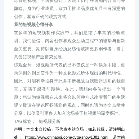
尽管短视频产生诸多益处，客观上仍存在诸如内容雷同等
弊端。身为行业成员，致力于推出品质优良且带有深意的
创作，塑造正确的观赏方式。
我的短视频心得分享
在多年的短视频制作实践中，我们总结了丰富的经验教
训。我们坚信，内容创作和观众互动过程中的诚挚与创新
至关重要。期待以自身经历及感悟鼓舞更多创作者，携手
共促短视频产业繁荣发展。
综观全局，短视频所代表的已不仅仅是一种娱乐手段，更
为深刻的则是它作为一种文化形式所体现出的时代特性。
因此，对能有幸投身于此并不断挑战自我取得进步的我而
言，充满了感激与期待。在此，我想向各位提出一个问
题：您认为短视频在未来将会以何种方式改变我们的生活
呢？敬请在评论区畅谈您的观点，同时也请为本文点赞并
分享，以便吸引更多人加入这场关于短视频的深度探讨。
TAG标签：
短视频分析
声明：本文来自投稿，不代表本站立场，如若转载，请注明出
处：
https://www.chinaooi.com/dytg/show1381.html
若本站