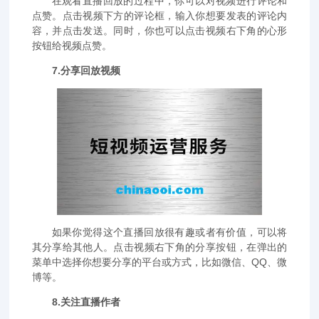
在观看直播回放的过程中，你可以对视频进行评论和
点赞。点击视频下方的评论框，输入你想要发表的评论内
容，并点击发送。同时，你也可以点击视频右下角的心形
按钮给视频点赞。
7.分享回放视频
如果你觉得这个直播回放很有趣或者有价值，可以将
其分享给其他人。点击视频右下角的分享按钮，在弹出的
菜单中选择你想要分享的平台或方式，比如微信、QQ、微
博等。
8.关注直播作者