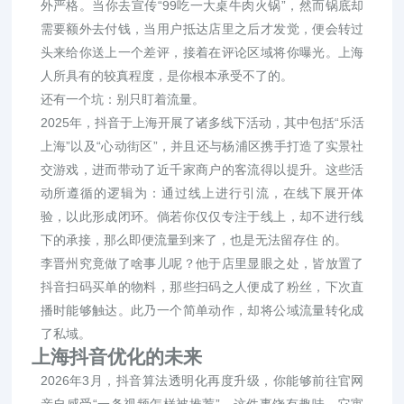
外严格。当你去宣传“99吃一大桌牛肉火锅”，然而锅底却
需要额外去付钱，当用户抵达店里之后才发觉，便会转过
头来给你送上一个差评，接着在评论区域将你曝光。上海
人所具有的较真程度，是你根本承受不了的。
还有一个坑：别只盯着流量。
2025年，抖音于上海开展了诸多线下活动，其中包括“乐活
上海”以及“心动街区”，并且还与杨浦区携手打造了实景社
交游戏，进而带动了近千家商户的客流得以提升。这些活
动所遵循的逻辑为：通过线上进行引流，在线下展开体
验，以此形成闭环。倘若你仅仅专注于线上，却不进行线
下的承接，那么即便流量到来了，也是无法留存住 的。
李晋州究竟做了啥事儿呢？他于店里显眼之处，皆放置了
抖音扫码买单的物料，那些扫码之人便成了粉丝，下次直
播时能够触达。此乃一个简单动作，却将公域流量转化成
了私域。
上海抖音优化的未来
2026年3月，抖音算法透明化再度升级，你能够前往官网
亲自感受“一条视频怎样被推荐”，这件事饶有趣味，它寓