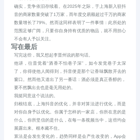
确实，竞争依旧存续着。在2025年之际，于上海新入驻抖
音的商家数量突破了1万家，而年度交易额超过千万的商家
数量增长了79%。然而这同样表明了一件事情：此所处的
范围足够广阔，只要你自身持有优质的物品，就不用担心
不会有人予以关注。
写在最后
写完这些，我又想起李晋州说的那句话。
他讲，往昔觉着“酒香不怕巷子深”，如今发觉巷子太深
了，你得使他人闻得到，抖音便是那个让香味飘散开去的
窗口。然而他又道出了另一番话：酒必须是真正香醇的，
要不然飘出去也是毫无用处的。
我挺同意这个说法的。
归根结底，上海抖音的优化，并非对算法进行优化，而是
对你自身予以优化。你属于怎样的一家店，你所在意的是
什么，你所坚信的是什么，在每一条视频当中，这些均会
展露出来。根本藏不住。
算法是会发生变化的，趋势同样是会产生改变的，App会