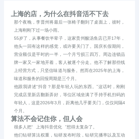
上海的店，为什么在抖音活不下去
那个夜晚，李晋州将最后一张椅子翻到了桌面上，彼时，
上海刚刚下过一场小雨。
55岁了，从事餐饮半辈子，这家贵州酸汤鱼店已开17年，
他头一回有这样的感觉，或许要关门了。国庆长假期间，
营业额仅是平时的一半，一个月亏损三四万。周边连锁品
牌一家又一家地开着，客人被逐个分走。他不了解那些线
上经营方式，只坚信味道与服务。然而在2025年的上海，
味道和服务的回报周期是三个月。
他跟我讲述“抖音？那是年轻人玩的东西。”这话时，刚刚
完成店里新店翻新弄好，等位区域坐满了手持手机扫码的
年轻人，这是2026年3月，距离他几乎要关门，仅仅间隔4
个月。
算法不会记住你，但人会
很多人把“
上海抖音优化
”想得太复杂了。
他们钻研算法权重，钻研发布时段，钻研完播率以及互动