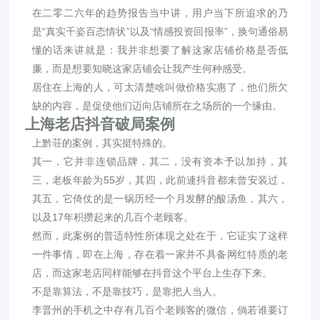
在二零二六年的趋势报告当中讲，用户当下所追求的乃
是“真实千姿百态情状”以及“情感投资回报率”，换句通俗易
懂的话来讲就是：我并非想要了解这家店铺价格是否低
廉，而是想要知晓这家店铺会让我产生何种感受。
居住在上海的人，可太清楚啥叫做价格实惠了，他们所欠
缺的内容，是促使他们迈向店铺所在之场所的一个缘由。
上海老店抖音破局案例
上黔荘的案例，其实挺特殊的。
其一，它并非连锁品牌，其二，没有资本予以加持，其
三，老板年龄为55岁，其四，此前連抖音都未曾安装过，
其五，它倚仗的是一锅历经一个月发酵的酸汤鱼，其六，
以及17年积攒起来的几百个老顾客。
然而，此案例的普适特性所体现之处在于，它证实了这样
一件事情，即在上海，存在着一家并不具备网红特质的老
店，而这家老店同样能够在抖音这个平台上生存下来。
不是靠算法，不是靠技巧，是靠把人当人。
李晋州的手机之中存有几百个老顾客的微信，倘若谁要订