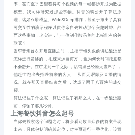
率，甚而至乎巴望着将每个视频的每一帧都拆开成为数据
模型。我同样研究过那些事物。抖音的确公开了算法原
理，诸如双塔模型、Wide&Deep排序，甚至于推出了具有
可交互性的演示程序以供你亲自去拨动那个兴趣时钟。然
而这些事物，老实讲，与一位制作酸汤鱼的老板能有啥关
联呢？
当李晋州首次开启直播之时 ，主播于镜头跟前讲述酸汤是
怎样进行发酵的 ，毛辣果源自何方 ，鱼为何长时间炖煮都
不会散开。在讲述到一半之际 ，店铺里已经座无虚席了 ，
他赶忙跑出去招呼前来的客人 ，从而无暇顾及直播的情
况。就在那天直播结束之后 ，达成了两千八百块的成交
额。
算法记住了什么呢，算法记住了有那么人，在一锅酸汤跟
前，停顿了那几秒钟。
上海餐饮抖音怎么起号
当你去搜索这个问题之时，将会看到数量众多的答案呈现
出来，具体包括明确其定位，对主页进行一番优化，设置