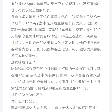
省”的独立App，这款产品里不存在短视频，也没有直播内
容，有的仅仅是团购列表。
并非很多人留意到了这件事情，然而，我察觉到了这么一
个细节，那个App之中充斥着直接给予的优惠，比如说，
花1分钱就能喝到瑞幸，花费9.9元可购得奶茶，支付19.9
元能够享受两小时的台球体验。抖音正在进行一项判断，
那就是，当用户已然做出购买的决定之时，他们便不再想
要观看内容了，他们仅仅想要去比较价格、领取优惠券以
及完成核销操作。
这意味着什么？
比如说你精心花费三个月时间去打磨的一条探店视频，其
在用户决策链条当中所起到的作用，或许会变得越来越
小。这是由于用户会越过你，径直前往“抖省省”当中去搜
索“上海酸汤鱼”，随后从中挑选出最便宜的那一个。
那你还做不做内容？
做。但方向变了。
李晋州邀请达人去探店，并非是要达人讲“这家店甚好”，