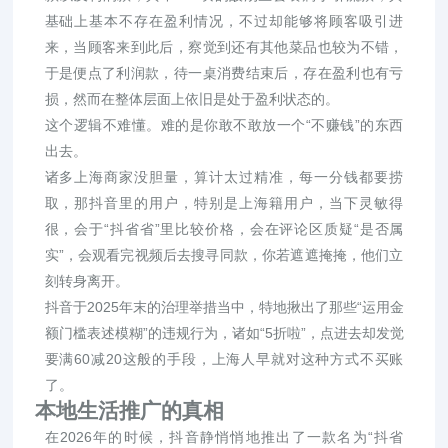
基础上基本不存在盈利情况，不过却能够将顾客吸引进
来，当顾客来到此后，察觉到还有其他菜品也较为不错，
于是便点了利润款，待一桌消费结束后，存在盈利也有亏
损，然而在整体层面上依旧是处于盈利状态的。
这个逻辑不难懂。难的是你敢不敢放一个“不赚钱”的东西
出去。
诸多上海商家没胆量，算计太过精准，每一分钱都要捞
取，那抖音里的用户，特别是上海籍用户，当下灵敏得
很，会于“抖省省”里比较价格，会在评论区质疑“是否属
实”，会观看完视频后去搜寻同款，你若遮遮掩掩，他们立
刻转身离开。
抖音于2025年末的治理举措当中，特地揪出了那些“运用金
额门槛表述模糊”的违规行为，诸如“5折啦”，点进去却发觉
要满60减20这般的手段，上海人早就对这种方式不买账
了。
本地生活推广的真相
在2026年的时候，抖音静悄悄地推出了一款名为“抖省