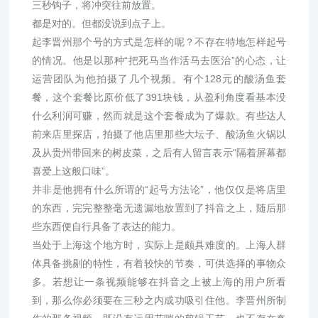
三秒钩子，将冲突往前放置。
都是对的。但都没说到点子上。
起李晋州那个号的方式是怎样的呢？不存在特地怎样起号
的情况。他是以那种“把死马当作活马去医治”的心态，让
运营团队为他拍摄了几个视频。有个128元的酸汤鱼套
餐，这个套餐比原价低了391块钱，从盈利角度看基本没
什么利润可赚，然而就是这个套餐成为了爆款。有些达人
前来店里探店，拍摄了他店里那些大坛子、酸汤鱼火锅以
及从贵州带回来的树皮菜，之后有人留言表示“隔着屏幕都
喜爱上这般口味”。
并非是他拥有什么所谓的“起号方法论”，他仅仅是将店里
的东西，完完整整毫无遗漏地放置到了抖音之上，随后那
些东西便自行具备了表达的能力。
当处于上海这个地方时，实际上是颇具难度的。上海人群
体具备挑剔的特性，有着较快的节奏，可供选择的事物众
多。若想让一条视频能够在抖音之上被上海的用户所看
到，那么你必须要在三秒之内成功吸引住他。李晋州所制