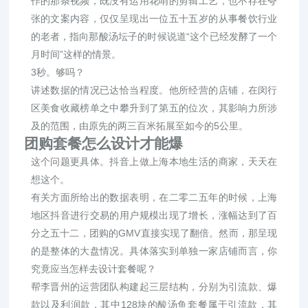
作的那条视频，既没有运用花哨的剪辑工艺，也不存在夸
张的文案内容，仅仅呈现出一位五十五岁的从事餐饮行业
的老者，指向那酸汤坛子的时候说道“这个已经发酵了一个
月时间”这样的情景。
3秒。够吗？
讲述数据的情况已达恰当程度。他所经营的店铺，在闵行
区美食收藏榜单之中攀升到了第五的位次，其影响力所涉
及的范围，由原先的两三百米拓展至如今的5公里。
团购套餐怎么设计才能爆
这个问题更具体。抖音上做上海本地生活的商家，天天在
想这个。
有关方面所给出的数据表明，在二零二五年的时候，上海
地区抖音进行交易的用户规模出现了增长，涨幅达到了百
分之五十二，团购的GMV直接实现了翻倍。然而，那呈现
的是整体的大盘情况。具体落实到单独一家店铺而言，你
究竟应当怎样去设计套餐呢？
帮李晋州的运营团队构建起三层结构，分别为引流款、爆
款以及利润款，其中128块的酸汤鱼套餐属于引流款，其