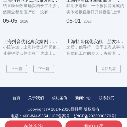
上海抖音优化怎么做才能有效？我朋友靠这招三个月业绩翻倍
上海抖音优化哪家靠谱？朋友亲测后月询盘翻了三倍
结果粉丝数量确实增长了不少，
我朋友老周，一个被抖音逼疯的
然而全都是僵尸粉，没有一个到
实体老板直接打开抖音搜“上海装
店的。将“上海美食探店”“徐家汇
修”、“上海老房翻新”。他真正开
05-05
05-01
2026
2026
湘菜”“上海...
始思考：上...
上海抖音优化真实案例：朋友3个月做到区域第一
上海抖音优化实战：朋友3个月从0做到月销50万的经验分享
小陈讲道，上海抖音进行优化，
之后，他寻得一位于上海从事抖
其关键要点并非在于达成上热门
音优化工作的友人，去帮着查看
这一目标，而是要使得处于方圆
账号。上海抖音优化和二三线城
五公里范围之内的...
市有啥区别切实的...
上一篇
下一篇
返回列表
首页
关于我们
成功案例
新闻中心
联系我们
Copyright @ 2014-2026颐抖网 版权所有
电话：400-844-5354 [
ICP备案号：沪ICP备2023036370号
]
城市分站：
昆山抖音推广
北京抖音推广
广州抖音推广
在线咨询
拨打电话