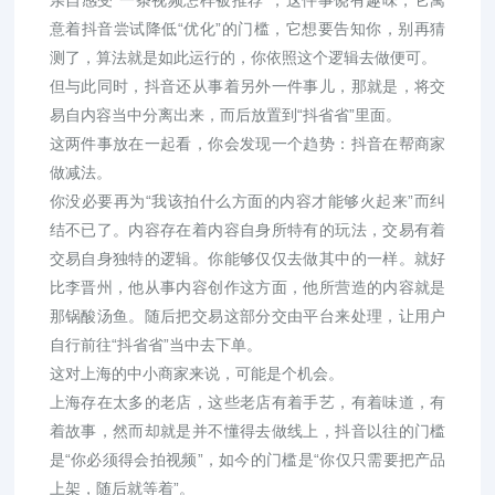
意着抖音尝试降低“优化”的门槛，它想要告知你，别再猜
测了，算法就是如此运行的，你依照这个逻辑去做便可。
但与此同时，抖音还从事着另外一件事儿，那就是，将交
易自内容当中分离出来，而后放置到“抖省省”里面。
这两件事放在一起看，你会发现一个趋势：抖音在帮商家
做减法。
你没必要再为“我该拍什么方面的内容才能够火起来”而纠
结不已了。内容存在着内容自身所特有的玩法，交易有着
交易自身独特的逻辑。你能够仅仅去做其中的一样。就好
比李晋州，他从事内容创作这方面，他所营造的内容就是
那锅酸汤鱼。随后把交易这部分交由平台来处理，让用户
自行前往“抖省省”当中去下单。
这对上海的中小商家来说，可能是个机会。
上海存在太多的老店，这些老店有着手艺，有着味道，有
着故事，然而却就是并不懂得去做线上，抖音以往的门槛
是“你必须得会拍视频”，如今的门槛是“你仅只需要把产品
上架，随后就等着”。