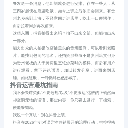
餐发送一条消息，他即刻就会进行安排。存在一些人，从
三四岁起便在店里吃饭，如今上班之后依旧会回来。有贵
州老乡来到上海，不经意间走进店里，吃上一口便愣住，
而后拉着同乡再次前来。
这些东西，抖音拍得出来吗？拍不出来全部。但能拍出来
一部分。
能力出众的人拍摄他店铺里头的贵州图腾，可以看到老照
片，能找到包间的地名，还拍摄那些虽不是贵州籍贯但身
为贵州老板的人于厨房里烹饪炒菜时的模样。而后有用户
进行观看，留下评论话语，加以转发分享，进而来到店
铺。如此这般，一种循环已然形成了。
抖音运营避坑指南
我不会去讲类似“不要违规”以及“不要搬运”这般的正确然而
却空洞无物的话语，那些内容，你只要去进行一下搜索，
便能够知晓。
我说一个真坑：别在抖音上装。
抖音在2026年针对误导性营销展开的治理行动，把控得格