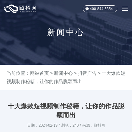
400-844-5354
新闻中心
当前位置：
网站首页
>
新闻中心
>
抖音广告
> 十大爆款短
视频制作秘籍，让你的作品脱颖而出
十大爆款短视频制作秘籍，让你的作品脱
颖而出
日期：2024-02-19 / 浏览：240 / 来源：颐抖网