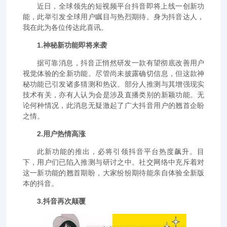
近日，全球领先的短视频平台抖音即将上线一创新功
能，此举引发全球用户瞩目与热烈期待。身为抖音达人，
我在此为各位传达此喜讯。
1.神秘新功能即将来袭
据可靠消息，抖音正悄然研发一款有望彻底改善用户
视觉体验的全新功能。尽管尚未披露确切信息，但这款神
秘功能已引发诸多猜测和热议。部分人推测与其增强现实
技术有关，亦有人认为会是涉及直播类别的新颖功能。无
论何种情况，此消息无疑激起了广大抖音用户的翘首企盼
之情。
2.用户热情高涨
此新功能的推出，必将引领抖音平台热度飙升。目
下，用户们已陷入推测与研讨之中。社交网络中充斥着对
这一新功能的翘首期盼，大家纷纷期待能亲自体验全新版
本的抖音。
3.抖音再次颠覆