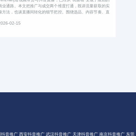
商业通路。本文把推广与成交两个维度打通，既讲流量获取的实
操方法，也谈直播间转化的细节把控。围绕选品、内容节奏、直
播话术、活动玩法与数...
2026-02-15
州抖音推广
西安抖音推广
武汉抖音推广
天津抖音推广
南京抖音推广
东莞