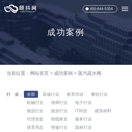
400-844-5354
成功案例
当前位置：
网站首页
>
成功案例
> 蒸汽疏水阀
行 业：
全部
装修行业
教育培训
餐饮行业
机械行业
律师行业
电子行业
物流行业
旅游行业
IT科技
建筑材料
代理加盟
智能家居
服务行业
体育用品
维修行业
园林行业