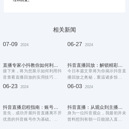
相关新闻
07-09
06-27
2024
2024
直播专家小抖教你如何利用抖音查看直播回放的实用技巧
抖音直播回放：解锁精彩瞬间，重温主播风采
接下来，将为您展示如何利用抖
今日本篇文章将为你揭示抖音直
音查看直播回放的实用技巧。在
播回放之奥秘，重温诸多惊艳时
使用抖音时，可通过其回放下载
刻，领略主播风采。直播回放犹
06-23
06-03
2024
2024
功能实现此目的。...
如一把时光之钥，...
抖音直播启程指南：账号打造与权限获取全攻略
抖音直播：从观众到主播的成长之路与魅力所在
首先，成功开展抖音直播离不开
身为一位抖音观众，我最初并未
优质的抖音账号作为基础。第二
曾料想到有朝一日能踏入直播行
节：直播权限的获取在启动直播
业。我以旁观者的身份沉浸在抖