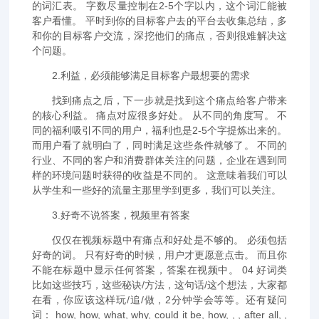
的词汇表。 字数尽量控制在2-5个字以内，这个词汇能被
客户看懂。 平时到你的目标客户去的平台去收集总结，多
和你的目标客户交流，深挖他们的痛点，否则很难解决这
个问题。
2.利益，必须能够满足目标客户最想要的需求
找到痛点之后，下一步就是找到这个痛点给客户带来
的核心利益。 痛点对应很多好处。 从不同的角度写。 不
同的福利吸引不同的用户，福利也是2-5个字提炼出来的。
而用户看了就明白了，同时满足这些条件就够了。 不同的
行业、不同的客户和消费群体关注的问题，企业在遇到同
样的环境问题时获得的收益是不同的。 这意味着我们可以
从学生和一些好的流量主那里学到更多，我们可以关注。
3.好奇不说答案，视频里有答案
仅仅在视频标题中有痛点和好处是不够的。 必须包括
好奇的词。 只有好奇的时候，用户才更愿意点击。 而且你
不能在标题中显示任何答案，答案在视频中。 04 好词类
比如这些技巧，这些秘诀/方法，这句话/这个想法，大家都
在看，你应该这样玩/追/做，2分钟学会等等。还有疑问
词： how, how, what, why, could it be, how, , , after all, ,