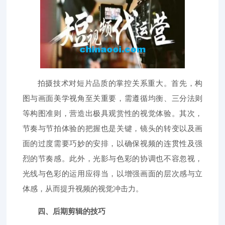
拍摄技术对短片品质的掌控关系重大。首先，构
图与画面美学视角至关重要，需遵循均衡、三分法则
等构图准则，营造出极具观赏性的视觉体验。其次，
节奏与节拍体验的把握也是关键，镜头的转变以及画
面的过度需要巧妙的安排，以确保视频的连贯性及强
烈的节奏感。此外，光影与色彩的协调也不容忽视，
光线与色彩的运用应得当，以增强画面的层次感与立
体感，从而提升视频的视觉冲击力。
四、后期剪辑的技巧