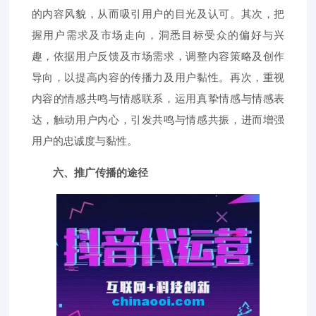
的内容风貌，从而吸引用户的目光及认可。其次，把
握用户需求及市场走向，洞悉目标受众的偏好与兴
趣，依据用户反馈及市场需求，调整内容策略及创作
导向，以提高内容的传播力及用户黏性。再次，重视
内容的情感共鸣与情感联系，运用真挚情感与情感表
达，触动用户内心，引发共鸣与情感共振，进而增强
用户的忠诚度与黏性。
六、推广传播的途径