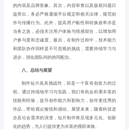
的内容及品牌形象。其次，内容审查以及版权问题日
益突出，务必严格遵循平台规定和相关法律，规范创
作与传播行为。此外，提高用户黏性和转换效率亦是
当务之急，必须关注用户体验与情感契合，以增加用
户参与度和忠诚度。最后，在制作过程中，技术能力
和团队协作同样是不可忽视的挑战，需要持续学习与
进步，强化团队间的协同配合。
八、总结与展望
制作短片虽具挑战性，却是一个富有创造力的过
程。通过持续地学习与实践，我们有机会积累丰富的
技能和经验，提升创作能力和影响力，创作更优秀的
作品，带给观众愉悦和感动。展望未来，随着科技进
步及社会需求的演变，短片制作将呈现多元化、创新
化的趋势，为人们提供更为丰富的视听体验。