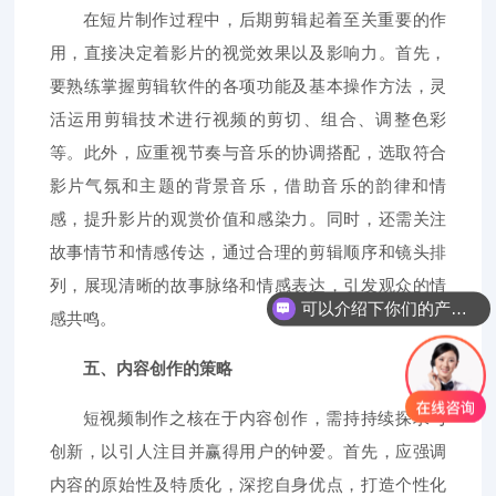
在短片制作过程中，后期剪辑起着至关重要的作
用，直接决定着影片的视觉效果以及影响力。首先，
要熟练掌握剪辑软件的各项功能及基本操作方法，灵
活运用剪辑技术进行视频的剪切、组合、调整色彩
等。此外，应重视节奏与音乐的协调搭配，选取符合
影片气氛和主题的背景音乐，借助音乐的韵律和情
感，提升影片的观赏价值和感染力。同时，还需关注
故事情节和情感传达，通过合理的剪辑顺序和镜头排
列，展现清晰的故事脉络和情感表达，引发观众的情
可以介绍下你们的产品么？
感共鸣。
五、内容创作的策略
短视频制作之核在于内容创作，需持持续探求与
创新，以引人注目并赢得用户的钟爱。首先，应强调
内容的原始性及特质化，深挖自身优点，打造个性化