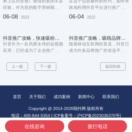
奉上在抖音推广领域积累的丰富
在这个信息爆炸的时代，如何有
经验，作为您的数字营销顾问，
效地利用抖音平台进行推广已经
我在此为您分享九大实用建议，
成为许多企业和个人所关注的焦
06-08
06-04
2023
2023
期待对您有所启发...
点。今天，我作为...
抖音推广攻略，快速吸粉引流
抖音推广攻略，吸睛品牌必备！
抖音作为一款风靡全球的短视频
随着移动互联网的普及，抖音已
应用，已经成为了企业推广的重
成为许多品牌推广的首选平台。
要渠道之一。如何利用抖音推广
但是，如何制定一个有效的抖音
你的品牌，让更多...
推广方案，吸引更...
上一篇
下一篇
返回列表
首页
关于我们
成功案例
新闻中心
联系我们
Copyright @ 2014-2026颐抖网 版权所有
电话：400-844-5354 [
ICP备案号：沪ICP备2023036370号
]
城市分站：
昆山抖音推广
北京抖音推广
广州抖音推广
在线咨询
拨打电话