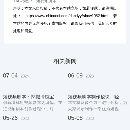
TAG标签：
短视频脚本
声明：本文来自投稿，不代表本站立场，如若转载，请注明出
处：
https://www.chinaooi.com/dspdyy/show1052.html
若
本站的内容无意侵犯了贵司版权，请给我们来信，我们会及时
处理和回复。
相关新闻
07-04
06-09
2024
2023
短视频剧本：挖掘情感宝藏，绽放创意火花
短视频脚本制作秘诀，轻松get！
创新堪称短视频剧本之魂魄。在
本文将从多个方面进行分析，为
短视频剧本创作过程中，对话发
大家揭示制作一部优秀短视频的
挥着传达情感及推动剧情发展的
秘诀。在制作短视频之前，首先
05-26
05-08
2023
2023
关键作用。在编创...
需要确定一个好的...